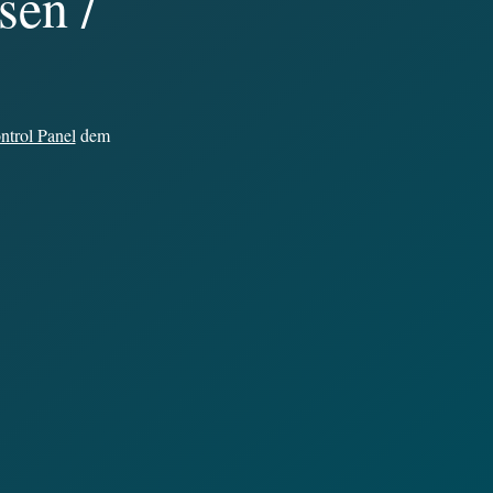
sen /
trol Panel
dem